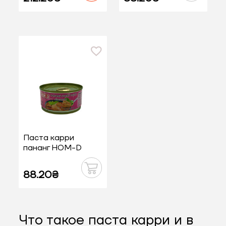
Паста карри
пананг НОМ-D
0,114 кг
88.20₴
Что такое паста карри и в