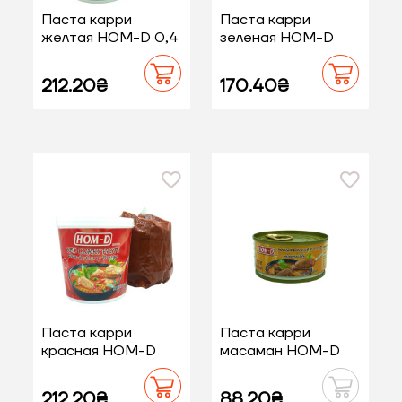
Паста карри
Паста карри
желтая НОМ-D 0,4
зеленая НОМ-D
кг
0,4 кг
212.20₴
170.40₴
Паста карри
Паста карри
красная НОМ-D
масаман НОМ-D
0,4 кг
0,114 кг
212.20₴
88.20₴