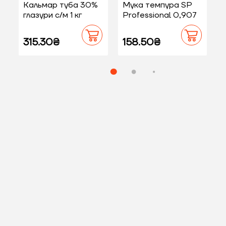
Кальмар туба 30%
Мука темпура SP
глазури с/м 1 кг
Professional 0,907
C
кг
315.30₴
158.50₴