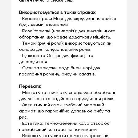
автентичного смаку суші.
Використовується в таких стравах:
• Класичні роли Макі: для скручування ролів з
будь-якими начинками.
• Роли Урамакі (навиворіт): для внутрішнього
обгортання, що надає додаткову міцність.
• Темакі (ручні роли): використовуються як
основа для конусоподібних ролів.
• Гункани та Онігірі: для фіксації та
декорування.
• Супи та закуски: подрібнені норі для
посипання рамену, рису чи салатів.
Переваги:
• Міцність та гнучкість: спеціально оброблені
для легкого та надійного скручування ролів.
• Автентичний смак: глибокий морський
аромат, що гармонійно доповнює рибу та
рис.
• Естетика: темно-зелений колір створює
привабливий контраст із начинками.
• Висока якість: листи не мають просвітів і