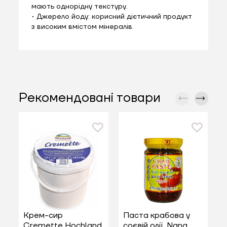
мають однорідну текстуру.
• Джерело йоду: корисний дієтичний продукт
з високим вмістом мінералів.
Рекомендовані товари
Крем-сир
Паста крабова у
Н
Cremette Hochland
соєвій олії, Nang
0