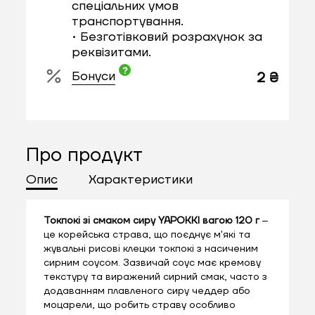
спеціальних умов
транспортування.
• Безготівковий розрахунок за
реквізитами.
Бонуси
2 ₴
Про продукт
Опис
Характеристики
Токпокі зі смаком сиру YAPOKKI вагою 120 г
–
це корейська страва, що поєднує м'які та
жувальні рисові клецки токпокі з насиченим
сирним соусом. Зазвичай соус має кремову
текстуру та виражений сирний смак, часто з
додаванням плавленого сиру чеддер або
моцарели, що робить страву особливо