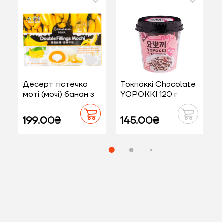
Десерт тістечко
Токпоккі Chocolate
Т
моті (мочі) банан з
YOPOKKI 120 г
молоком BAMBOO
HOUSE 180 г
199.00₴
145.00₴