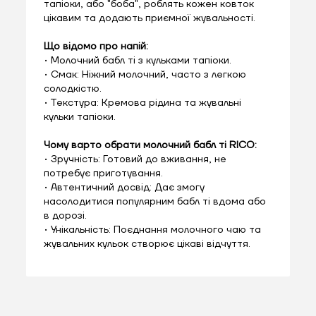
тапіоки, або "боба", роблять кожен ковток
цікавим та додають приємної жувальності.
Що відомо про напій:
• Молочний бабл ті з кульками тапіоки.
• Смак: Ніжний молочний, часто з легкою
солодкістю.
• Текстура: Кремова рідина та жувальні
кульки тапіоки.
Чому варто обрати молочний бабл ті RICO:
• Зручність: Готовий до вживання, не
потребує приготування.
• Автентичний досвід: Дає змогу
насолодитися популярним бабл ті вдома або
в дорозі.
• Унікальність: Поєднання молочного чаю та
жувальних кульок створює цікаві відчуття.