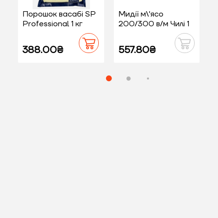
Порошок васабі SP
Мидії м\'ясо
С
Professional 1 кг
200/300 в/м Чилі 1
2
кг
388.00₴
557.80₴