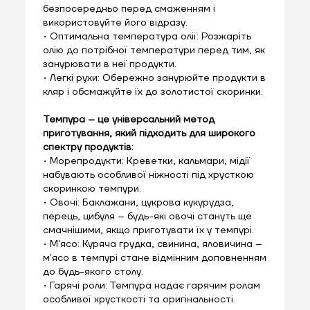
безпосередньо перед смаженням і
використовуйте його відразу.
• Оптимальна температура олії: Розжаріть
олію до потрібної температури перед тим, як
занурювати в неї продукти.
• Легкі рухи: Обережно занурюйте продукти в
кляр і обсмажуйте їх до золотистої скоринки.
Темпура – це універсальний метод
приготування, який підходить для широкого
спектру продуктів:
• Морепродукти: Креветки, кальмари, мідії
набувають особливої ніжності під хрусткою
скоринкою темпури.
• Овочі: Баклажани, цукрова кукурудза,
перець, цибуля – будь-які овочі стануть ще
смачнішими, якщо приготувати їх у темпурі.
• М'ясо: Куряча грудка, свинина, яловичина –
м'ясо в темпурі стане відмінним доповненням
до будь-якого столу.
• Гарячі роли: Темпура надає гарячим ролам
особливої хрусткості та оригінальності.