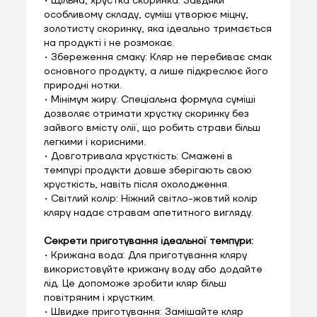
• Щільна, хрустка скоринка: Завдяки
особливому складу, суміш утворює міцну,
золотисту скоринку, яка ідеально тримається
на продукті і не розмокає.
• Збереження смаку: Кляр не перебиває смак
основного продукту, а лише підкреслює його
природні нотки.
• Мінімум жиру: Спеціальна формула суміші
дозволяє отримати хрустку скоринку без
зайвого вмісту олії, що робить страви більш
легкими і корисними.
• Довготривала хрусткість: Смажені в
темпурі продукти довше зберігають свою
хрусткість, навіть після охолодження.
• Світлий колір: Ніжний світло-жовтий колір
кляру надає стравам апетитного вигляду.
Секрети приготування ідеальної темпури:
• Крижана вода: Для приготування кляру
використовуйте крижану воду або додайте
лід. Це допоможе зробити кляр більш
повітряним і хрустким.
• Швидке приготування: Замішайте кляр