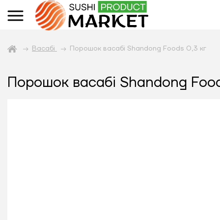
Васабі
Порошок васабі Shandong Foods 0,3 кг
Порошок васабі Shandong Food