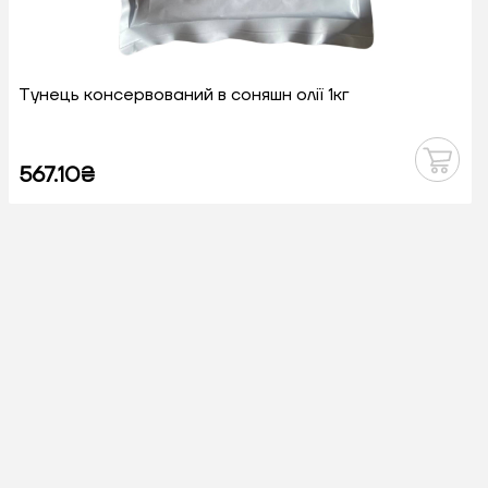
Тунець консервований в соняшн олії 1кг
567.10₴