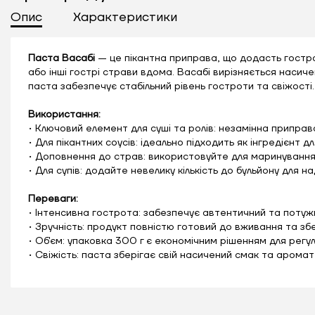
Опис
Характеристики
Паста Васабі
— це пікантна приправа, що додасть гостро
або інші гострі страви вдома. Васабі вирізняється нас
паста забезпечує стабільний рівень гостроти та свіжості.
Використання:
• Ключовий елемент для суші та ролів: незамінна приправа 
• Для пікантних соусів: ідеально підходить як інгредієнт 
• Доповнення до страв: використовуйте для маринування 
• Для супів: додайте невелику кількість до бульйону для 
Переваги:
• Інтенсивна гострота: забезпечує автентичний та потуж
• Зручність: продукт повністю готовий до вживання та з
• Об'єм: упаковка 300 г є економічним рішенням для регу
• Свіжість: паста зберігає свій насичений смак та арома