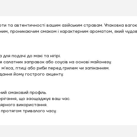
ти та автентичності вашим азійським стравам. Упаковка вагою 
иченим, проникаючим смаком і характерним ароматом, який чудо
для подачі до макі та нігірі.
для салатних заправок або соусів на основі майонезу.
м'яса, птиці або риби перед грилем чи запіканням.
надання йому гострого акценту.
ний смаковий профіль.
берігання, що заощаджує ваш час.
лярного використання.
т протягом тривалого часу.