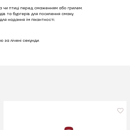
а чи птиці перед смаженням або грилем.
ів та бургерів для посилення смаку.
ля надання їм пікантності.
 за лічені секунди.