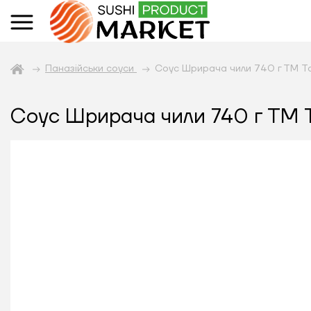
Паназійськи соуси
Соус Шрирача чили 740 г ТМ Ta
Соус Шрирача чили 740 г ТМ T