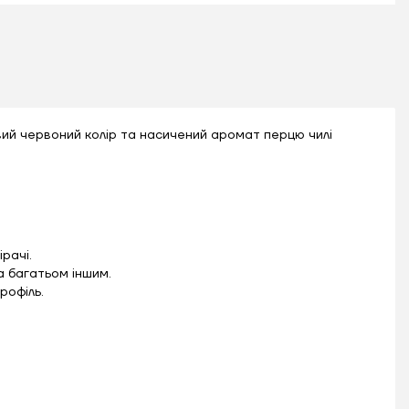
вий червоний колір та насичений аромат перцю чилі
рачі.
та багатьом іншим.
рофіль.