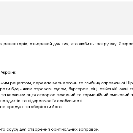
х рецепторів, створений для тих, хто любить гостру їжу. Яскра
Україні:
ьким рецептом, передає весь вогонь та глибину справжньої Шрі
роти будь-яким стравам: супам, бургерам, піці, азійській кухні 
 та кислинки оцту створює складний та гармонійний смаковий п
продуктів та підкреслює їх особливості.
ти продукт та зберігати його.
о соусу для створення оригінальних заправок.