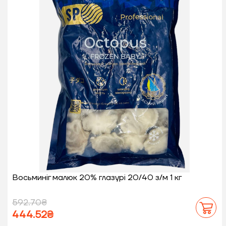
Восьминіг малюк 20% глазурі 20/40 з/м 1 кг
592.70₴
444.52₴