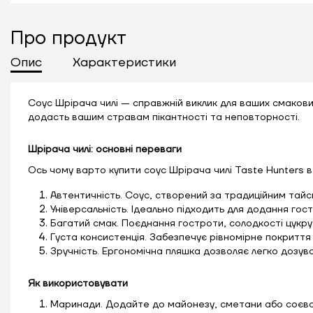
Про продукт
Опис
Характеристики
Соус Шрірача чилі — справжній виклик для ваших смакови
додасть вашим стравам пікантності та неповторності.
Шрірача чилі: основні переваги
Ось чому варто купити соус Шрірача чилі Taste Hunters в 
Автентичність. Соус, створений за традиційним тайс
Універсальність. Ідеально підходить для додання гост
Багатий смак. Поєднання гостроти, солодкості цукру
Густа консистенція. Забезпечує рівномірне покриття 
Зручність. Ергономічна пляшка дозволяє легко дозува
Як використовувати
Маринади. Додайте до майонезу, сметани або соєвог