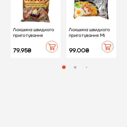
Локшина швидкого
Локшина швидкого
Н
приготування
приготування Мі
Shrimp Creamy Tom
Горенг Jumbo Pack
Yum Jumbo MAMA
MAMA 80 г
79.95₴
99.00₴
90 г