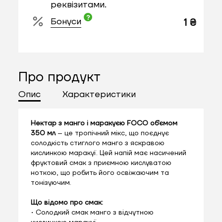
реквізитами.
Бонуси
1 ₴
Про продукт
Опис
Характеристики
Нектар з манго і маракуєю FOCO об'ємом
350 мл
– це тропічний мікс, що поєднує
солодкість стиглого манго з яскравою
кислинкою маракуї. Цей напій має насичений
фруктовий смак з приємною кислуватою
ноткою, що робить його освіжаючим та
тонізуючим.
Що відомо про смак:
• Солодкий смак манго з відчутною