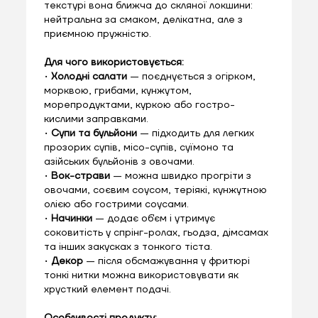
текстурі вона ближча до скляної локшини:
нейтральна за смаком, делікатна, але з
приємною пружністю.
Для чого використовується:
•
Холодні салати
— поєднується з огірком,
морквою, грибами, кунжутом,
морепродуктами, куркою або гостро-
кислими заправками.
•
Супи та бульйони
— підходить для легких
прозорих супів, місо-супів, суїмоно та
азійських бульйонів з овочами.
•
Вок-страви
— можна швидко прогріти з
овочами, соєвим соусом, теріякі, кунжутною
олією або гострими соусами.
•
Начинки
— додає об'єм і утримує
соковитість у спрінг-ролах, гьодза, дімсамах
та інших закусках з тонкого тіста.
•
Декор
— після обсмажування у фритюрі
тонкі нитки можна використовувати як
хрусткий елемент подачі.
Особливості продукту: