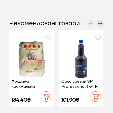
Рекомендовані товари
Локшина
Соус соєвий SP
крохмальна
Professional 1 л/1,14
1
кукурудзяна
кг
фунчоза Zhong
134.40₴
101.90₴
Shan 0,5 кг