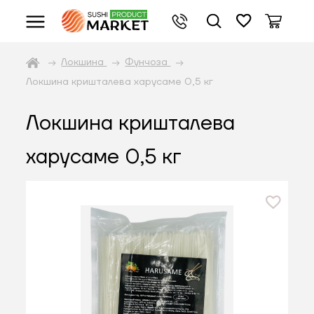
Локшина
Фунчоза
Локшина кришталева харусаме 0,5 кг
Локшина кришталева
харусаме 0,5 кг