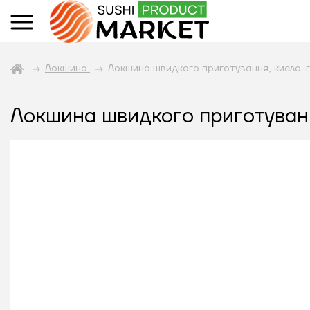
Локшина
Локшина швидкого приготування, кисло-
Локшина швидкого приготуванн