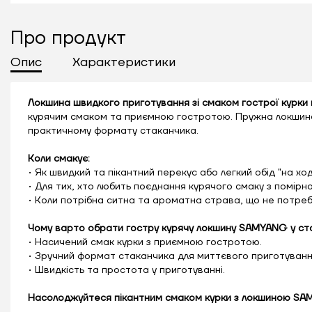
Про продукт
Опис
Характеристики
Локшина швидкого приготування зі смаком гострої курки
курячим смаком та приємною гостротою. Пружна локшина в 
практичному формату стаканчика.
Коли смакує:
• Як швидкий та пікантний перекус або легкий обід "на ход
• Для тих, хто любить поєднання курячого смаку з помір
• Коли потрібна ситна та ароматна страва, що не потре
Чому варто обрати гостру курячу локшину SAMYANG у ст
• Насичений смак курки з приємною гостротою.
• Зручний формат стаканчика для миттєвого приготуванн
• Швидкість та простота у приготуванні.
Насолоджуйтеся пікантним смаком курки з локшиною SAM