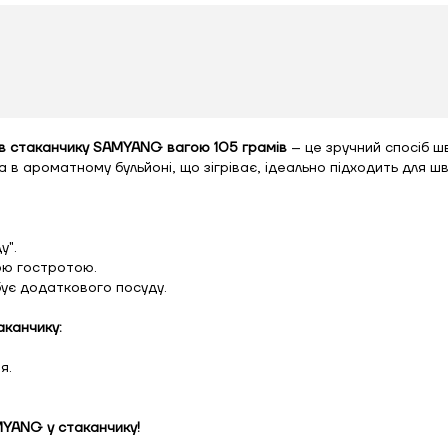
 в стаканчику SAMYANG вагою 105 грамів
– це зручний спосіб 
ароматному бульйоні, що зігріває, ідеально підходить для шви
у".
ною гостротою.
бує додаткового посуду.
аканчику:
я.
YANG у стаканчику!