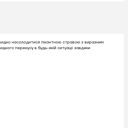
швидко насолодитися пікантною стравою з виразним
дкого перекусу в будь-якій ситуації завдяки