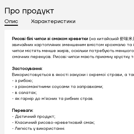
Про продукт
Опис
Характеристики
Рисові білі чипси зі смаком креветки
(на китайській 虾味米片 
звичайних картопляних зменшеним вмістом крохмалю та інш
чипси містять менше жирів, оскільки потребують меншого 
смачних перекусів. Рисові чипси мають приємну хрустку т
Застосування:
Використовується в якості закуски і окремої страви, а та
• з рибою;
• з різноманітними соусами та заправками;
• в салатах;
• як гарнір до м'ясних та рибних страв.
Переваги:
• Дієтичний продукт;
• Класичний рисово-креветковий смак;
• Легкість у використанні.