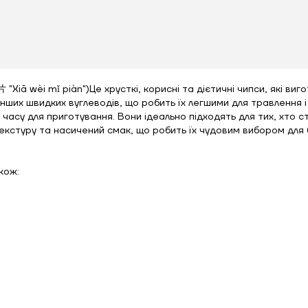
"Xiā wèi mǐ piàn")Це хрусткі, корисні та дієтичні чипси, які ви
их швидких вуглеводів, що робить їх легшими для травлення і 
часу для приготування. Вони ідеально підходять для тих, хто с
екстуру та насичений смак, що робить їх чудовим вибором для 
кож: