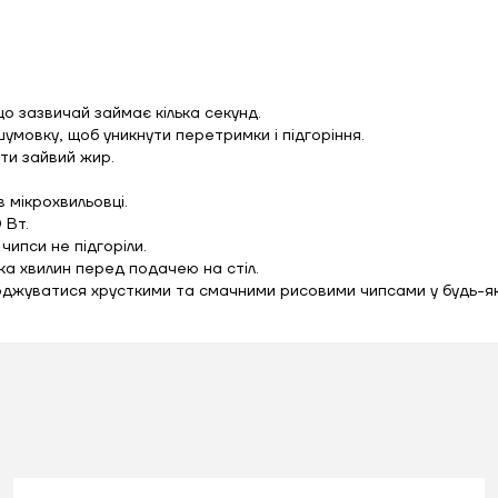
що зазвичай займає кілька секунд.
шумовку, щоб уникнути перетримки і підгоріння.
ити зайвий жир.
в мікрохвильовці.
 Вт.
чипси не підгоріли.
ька хвилин перед подачею на стіл.
оджуватися хрусткими та смачними рисовими чипсами у будь-як