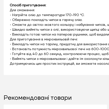
Спосіб приготування:
Для смаження:
• Нагрійте олію до температури 170-190 °C.
• Обережно покладіть чипси в гарячу олію.
• Смажте до світло-жовтого кольору і набухання чипсів, 
• Швидко вийміть чипси з олії, використовуючи щипці або 
• Викладіть готові чипси на паперові рушники, щоб видал
Для приготування в мікрохвильовій печі:
• Викладіть чипси на тарілку, придатну для використання 
• Встановіть потужність мікрохвильової печі на 600-1000
• Готуйте від 40 до 60 секунд, контролюючи процес, щоб 
• Вийміть чипси з мікрохвильовки і дайте їм охолонути кіл
Дотримуючись цих простих інструкцій, ви зможете насол
Рекомендовані товари