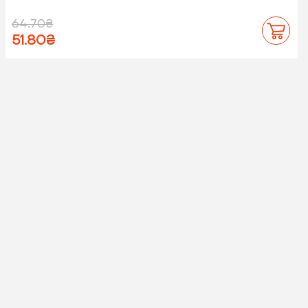
64.70₴
51.80₴