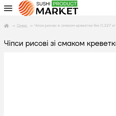
Снекі
Чіпси рисові зі смаком креветки білі 0,227 кг
Чіпси рисові зі смаком креветки