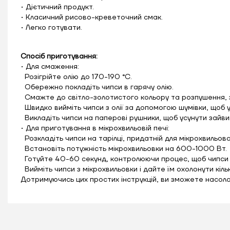
• Дієтичний продукт.
• Класичний рисово-креветочний смак.
• Легко готувати.
Спосіб приготування:
•
Для смаження:
Розігрійте олію до 170-190 °C.
Обережно покладіть чипси в гарячу олію.
Смажте до світло-золотистого кольору та розпушення, з
Швидко вийміть чипси з олії за допомогою шумівки, щоб у
Викладіть чипси на паперові рушники, щоб усунути зайви
•
Для приготування в мікрохвильовій печі:
Розкладіть чипси на тарілці, придатній для мікрохвильової
Встановіть потужність мікрохвильовки на 600-1000 Вт.
Готуйте 40-60 секунд, контролюючи процес, щоб чипси н
Вийміть чипси з мікрохвильовки і дайте їм охолонути кіл
Дотримуючись цих простих інструкцій, ви зможете насол