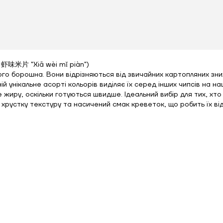
й 虾味米片 "Xiā wèi mǐ piàn")
сового борошна. Вони відрізняються від звичайних картопляних з
ій унікальне асорті кольорів виділяє їх серед інших чипсів на н
е жиру, оскільки готуються швидше. Ідеальний вибір для тих, хто
хрустку текстуру та насичений смак креветок, що робить їх ві