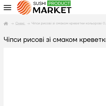
Снекі
Чіпси рисові зі смаком креветки кольорові 0
Чіпси рисові зі смаком креветк