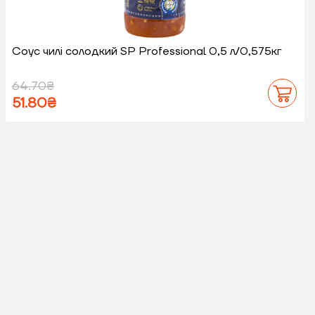
Соус чилі солодкий SP Professional 0,5 л/0,575кг
64.70₴
51.80₴