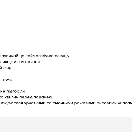
азвичай це займає кілька секунд.
никнути підгоряння.
й жир.
 печі.
е підгоріли.
ька хвилин перед подачею.
оджуватися хрусткими та смачними рожевими рисовими чипсами