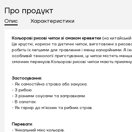
Про продукт
Опис
Характеристики
Кольорові рисові чипси зі смаком креветки
(на китайські
Це хрусткі, корисні та дієтичні чипси, виготовлені з ри
робить їх легшими для травлення і менш калорійними. А їхн
особливій технології приготування, ці чипси містять менш
смачних перекусів.Кольорові рисові чипси мають приємну 
Застосування:
•
Як самостійна страва або закуска.
• З рибою.
• З різними соусами та заправками.
• В салатах.
• Як гарнір до м'ясних та рибних страв.
Переваги:
• Унікальний мікс кольорів.