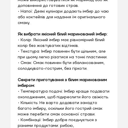
може використовуватися як маринад або як
доповнення до готових страв.
• Напої: Деякі кулінари додають імбир до чаю
або коктейлів для надання їм оригінального
смаку.
Як вибрати якісний білий маринований імбир:
• Колір: Якісний імбир має рівномірний білий
колір без жовтуватих відтінків.
• Текстура: Імбир повинен бути щільним, але
при цьому легко різатися на тонкі пластинки.
• Смак: Смак повинен бути збалансованим,
солодкувато-гострим, без гіркоти.
Секрети приготування з білим маринованим
імбиром:
• Температура подачі: Імбир краще подавати
охолодженим, щоб підкреслити його свіжість.
• Кількість: Не варто додавати занадто
багато імбиру, оскільки його гострий смак
може перебити смак основної страви.
• Комбінації: Імбир добре поєднується з
різними продуктами: рибою,