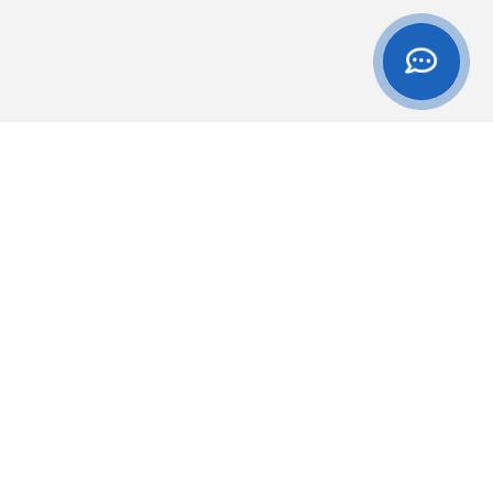
Оплата та
Обмін та
доставка
повернення
Смачний блог
Про компанію
Бонусна програма
Контакти