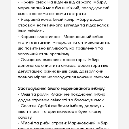
• Ніжний смак: На відміну від свіжого імбиру,
маринований має більш м'який, солодкуватий
смак з легкими нотками гостроти.
• Яскравий колір: Білий колір імбиру додає
стравам естетичного вигляду та підкреслює
їхню свіжість.
• Корисні властивості: Маринований імбир
містить вітаміни, мінерали та антиоксиданти,
що позитивно впливають на травлення та
загальний стан організму.
• Очищення смакових рецепторів: Імбир
допомагає очистити смакові рецептори між
дегустацією різних видів суші, дозволяючи
повною мірою насолодитися кожним смаком.
Застосування білого маринованого імбиру:
• Суші та ролли: Класичне поєднання. Імбир
додає стравам свіжості та балансує смак.
• Салати: Дрібні скибочки імбиру додадуть
пікантності та оригінальності будь-якому
салату.
• М'ясні та рибні страви: Маринований імбир